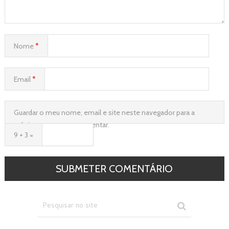
Nome
*
Email
*
Guardar o meu nome, email e site neste navegador para a
próxima vez que eu comentar.
9 + 3 =