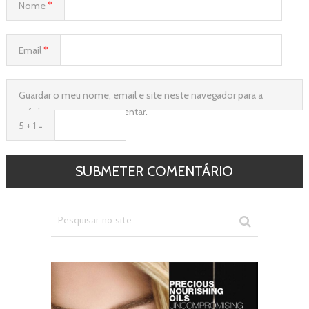
Nome
*
Email
*
Guardar o meu nome, email e site neste navegador para a
próxima vez que eu comentar.
5 + 1 =