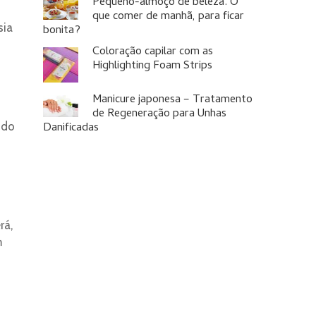
Pequeno-almoço de beleza. O
que comer de manhã, para ficar
sia
bonita?
Coloração capilar com as
Highlighting Foam Strips
Manicure japonesa – Tratamento
de Regeneração para Unhas
Danificadas
 do
rá,
m