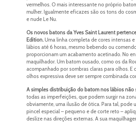
vermelhos. O mais interessante no próprio batom
mulher. Igualmente eficazes são os tons do cosmé
e nude Le Nu.
Os novos batons da Yves Saint Laurent pertence
Edition.
Uma linha completa de cores intensas e o
lábios até 6 horas, mesmo bebendo ou comendo. 
proporcionam um acabamento acetinado. No ent
maquilhador. Um batom ousado, como os da Roug
acompanhado por sombras claras para olhos. E o
olhos expressiva deve ser sempre combinada com 
A simples distribuição do batom nos lábios não s
todas as imperfeições, que podem surgir na zona
obviamente, uma ilusão de ótica. Para tal, pode 
pincel especial – pequeno e de corte reto – apl
deslize nas direções externas. A sua maquilhage