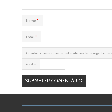
Nome
*
Email
*
Guardar o meu nome, email e site neste navegador par
6 + 4 =