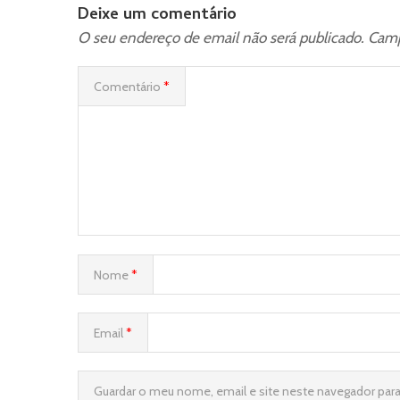
Deixe um comentário
O seu endereço de email não será publicado.
Camp
Comentário
*
Nome
*
Email
*
Guardar o meu nome, email e site neste navegador par