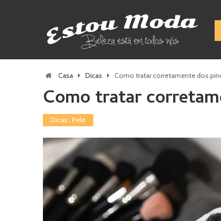
Casa
Dicas
Como tratar corretamente dos pin
Como tratar corretame
Dicas
,
Pele