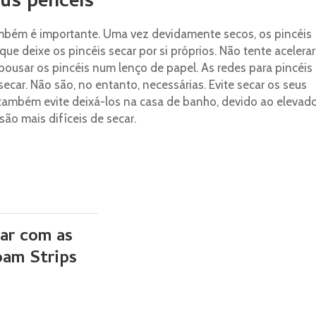
us pencéis
ambém é importante. Uma vez devidamente secos, os pincéis
ue deixe os pincéis secar por si próprios. Não tente acelerar
pousar os pincéis num lenço de papel. As redes para pincéis
secar. Não são, no entanto, necessárias. Evite secar os seus
também evite deixá-los na casa de banho, devido ao elevad
ão mais difíceis de secar.
lar com as
oam Strips