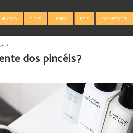
CASA
DICAS
LÁBIOS
PELE
COSMÉTICOS
céis?
nte dos pincéis?