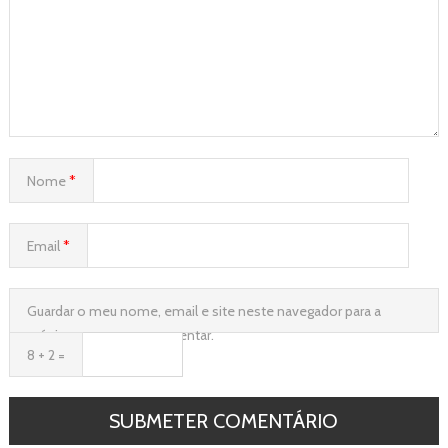
Nome
*
Email
*
Guardar o meu nome, email e site neste navegador para a
próxima vez que eu comentar.
8 + 2 =